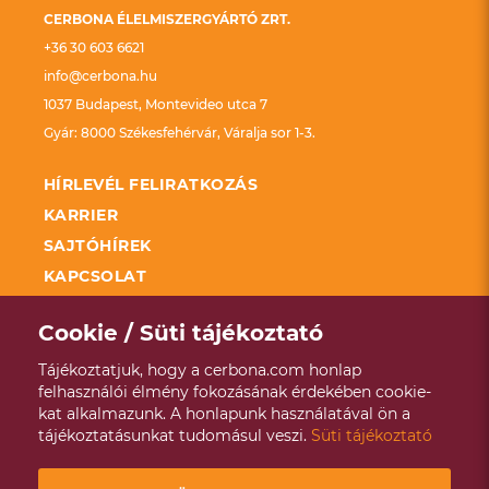
CERBONA ÉLELMISZERGYÁRTÓ ZRT.
+36 30 603 6621
info@cerbona.hu
1037 Budapest, Montevideo utca 7
Gyár: 8000 Székesfehérvár, Váralja sor 1-3.
HÍRLEVÉL FELIRATKOZÁS
KARRIER
SAJTÓHÍREK
KAPCSOLAT
FELDOLGOZÓ ÜZEMEK FEJLESZTÉSÉNEK
TÁMOGATÁSA KAP
Cookie / Süti tájékoztató
SZÉCHENYI 2020
Tájékoztatjuk, hogy a cerbona.com honlap
ADATKEZELÉSI TÁJÉKOZTATÓ
felhasználói élmény fokozásának érdekében cookie-
kat alkalmazunk. A honlapunk használatával ön a
VISSZAÉLÉS BEJELENTÉSI RENDSZER
tájékoztatásunkat tudomásul veszi.
Süti tájékoztató
ÉVES ENERGETIKAI JELENTÉS