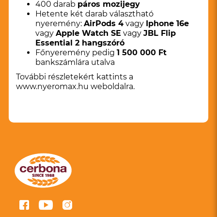
400 darab
páros mozijegy
Hetente két darab választható
nyeremény:
AirPods 4
vagy
Iphone 16e
vagy
Apple Watch SE
vagy
JBL Flip
Essential 2 hangszóró
Főnyeremény pedig
1 500 000 Ft
bankszámlára utalva
További részletekért kattints a
www.nyeromax.hu
weboldalra.