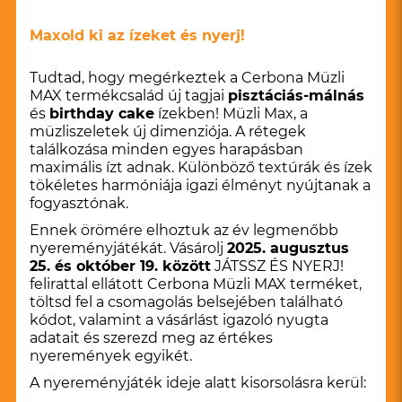
Maxold ki az ízeket és nyerj!
Tudtad, hogy megérkeztek a Cerbona Müzli
MAX termékcsalád új tagjai
pisztáciás-málnás
és
birthday cake
ízekben! Müzli Max, a
müzliszeletek új dimenziója. A rétegek
találkozása minden egyes harapásban
maximális ízt adnak. Különböző textúrák és ízek
tökéletes harmóniája igazi élményt nyújtanak a
fogyasztónak.
Ennek örömére elhoztuk az év legmenőbb
nyereményjátékát. Vásárolj
2025. augusztus
25. és október 19. között
JÁTSSZ ÉS NYERJ!
felirattal ellátott Cerbona Müzli MAX terméket,
töltsd fel a csomagolás belsejében található
kódot, valamint a vásárlást igazoló nyugta
adatait és szerezd meg az értékes
nyeremények egyikét.
A nyereményjáték ideje alatt kisorsolásra kerül: