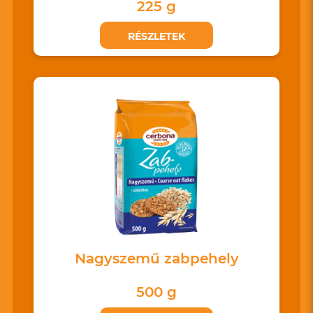
225 g
RÉSZLETEK
Nagyszemű zabpehely
500 g