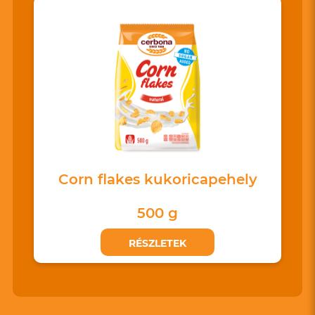
Corn flakes kukoricapehely
500 g
RÉSZLETEK