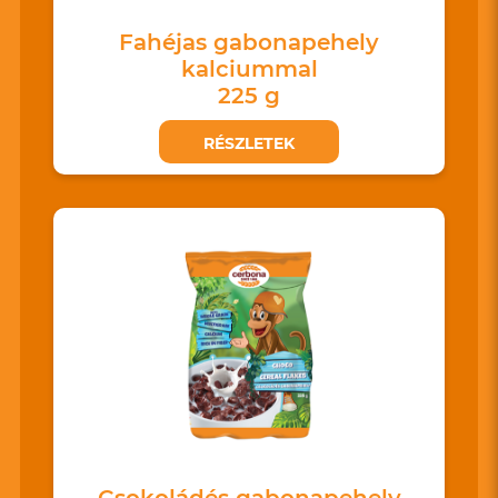
Fahéjas gabonapehely
kalciummal
225 g
RÉSZLETEK
Csokoládés gabonapehely