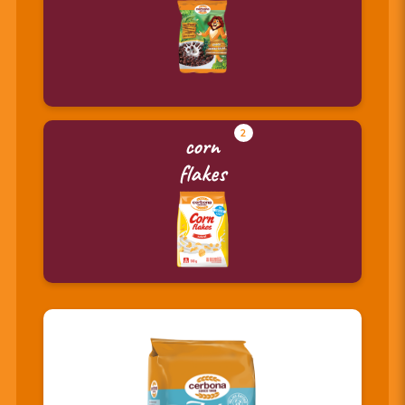
2
corn
flakes