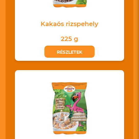
Kakaós rizspehely
225 g
RÉSZLETEK