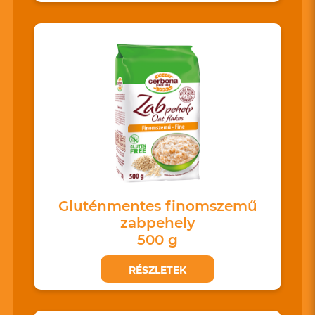
Gluténmentes finomszemű
zabpehely
500 g
RÉSZLETEK