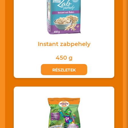
Instant zabpehely
450 g
RÉSZLETEK