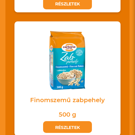
RÉSZLETEK
Finomszemű zabpehely
500 g
RÉSZLETEK