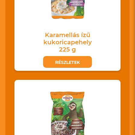
Karamellás ízű
kukoricapehely
225 g
RÉSZLETEK