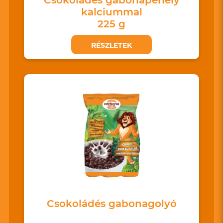
kalciummal
225 g
RÉSZLETEK
Csokoládés gabonagolyó