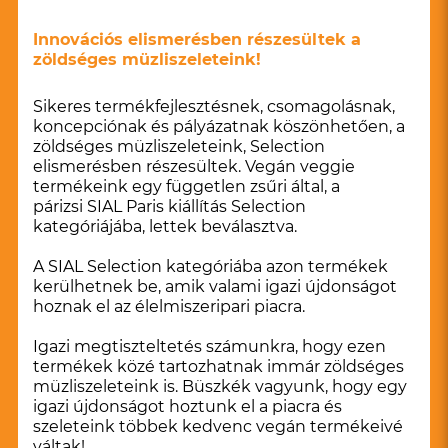
Innovációs elismerésben részesültek a
zöldséges müzliszeleteink!
Sikeres termékfejlesztésnek, csomagolásnak,
koncepciónak és pályázatnak köszönhetően, a
zöldséges müzliszeleteink, Selection
elismerésben részesültek. Vegán veggie
termékeink egy független zsűri által, a
párizsi
SIAL Paris
kiállítás Selection
kategóriájába, lettek beválasztva.
A SIAL Selection kategóriába azon termékek
kerülhetnek be, amik valami igazi újdonságot
hoznak el az élelmiszeripari piacra.
Igazi megtiszteltetés számunkra, hogy ezen
termékek közé tartozhatnak immár zöldséges
müzliszeleteink is. Büszkék vagyunk, hogy egy
igazi újdonságot hoztunk el a piacra és
szeleteink többek kedvenc vegán termékeivé
váltak!