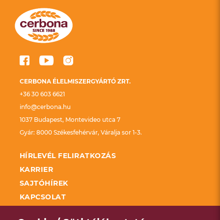
CERBONA ÉLELMISZERGYÁRTÓ ZRT.
+36 30 603 6621
info@cerbona.hu
1037 Budapest, Montevideo utca 7
Gyár: 8000 Székesfehérvár, Váralja sor 1-3.
HÍRLEVÉL FELIRATKOZÁS
KARRIER
SAJTÓHÍREK
KAPCSOLAT
FELDOLGOZÓ ÜZEMEK FEJLESZTÉSÉNEK
TÁMOGATÁSA KAP